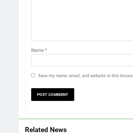
Name
*
Save my name, email, and website in this brows
5
भारी बारिश की चेतावनी , स्कूलों में
अवकाश , अलर्ट रहे कर्मचारी
उत्तराखंड
6
Related News
*राजपुर रोड क्षेत्र के नागरिकों, संस्थाओं