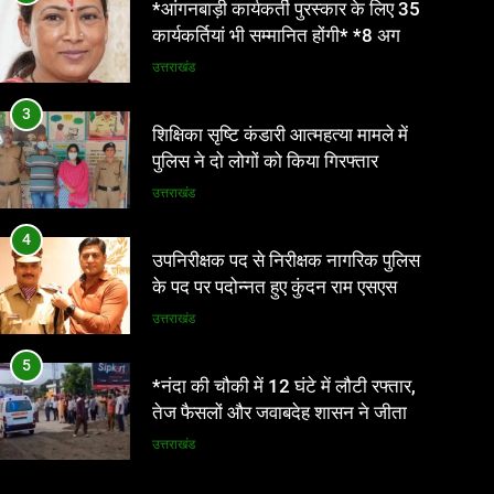
*आंगनबाड़ी कार्यकर्ती पुरस्कार के लिए 35
महिला श्रमिकों के लिए समान कार्य की
कार्यकर्तियां भी सम्मानित होंगी* *8 अगस्त
समान मजदूरी होगी
को देहरादून में होगा राज्य स्तरीय सम्मान
उत्तराखंड
समारोह*
3
शिक्षिका सृष्टि कंडारी आत्महत्या मामले में
पुलिस ने दो लोगों को किया गिरफ्तार
उत्तराखंड
4
उपनिरीक्षक पद से निरीक्षक नागरिक पुलिस
के पद पर पदोन्नत हुए कुंदन राम एसएसपी
ने दी शुभकामनाएं
उत्तराखंड
5
*नंदा की चौकी में 12 घंटे में लौटी रफ्तार,
तेज फैसलों और जवाबदेह शासन ने जीता
लोगों का भरोसा*
उत्तराखंड
6