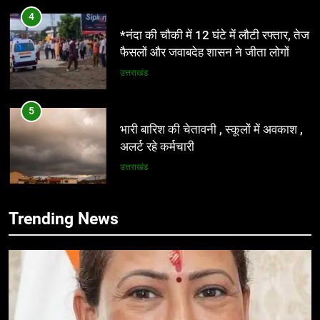
4
*नंदा की चौकी में 12 घंटे में लौटी रफ्तार, तेज
फैसलों और जवाबदेह शासन ने जीता लोगों का
भरोसा*
उत्तराखंड
5
भारी बारिश की चेतावनी , स्कूलों में अवकाश ,
अलर्ट रहे कर्मचारी
उत्तराखंड
6
Trending News
*राजपुर रोड क्षेत्र के नागरिकों, संस्थाओं और
5
भू-स्वामियों ने दर्ज कराईं आपत्तियां व सुझाव,
भारी बारिश की चेतावनी , स्कूलों में अवकाश ,
एमडीडीए ने लोगों से बढ़-चढ़कर भागीदारी की
उत्तराखंड
अलर्ट रहे कर्मचारी
अपील की*
उत्तराखंड
7
*राशन डीलरों का लाभांश बढ़ा, अब प्रति