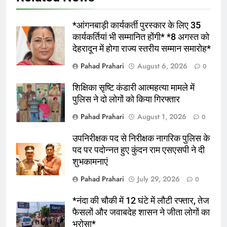
भारी बारिश की चेतावनी , स्कूलों में अवकाश ,
अलर्ट रहे कर्मचारी
*आंगनबाड़ी कार्यकर्ती पुरस्कार के लिए 35
कार्यकर्तियां भी सम्मानित होंगी* *8 अगस्त को
उत्तराखंड
देहरादून में होगा राज्य स्तरीय सम्मान समारोह*
6
Pahad Prahari
August 6, 2026
0
*राजपुर रोड क्षेत्र के नागरिकों, संस्थाओं और
शिक्षिका सृष्टि कंडारी आत्महत्या मामले में
भू-स्वामियों ने दर्ज कराईं आपत्तियां व सुझाव,
पुलिस ने दो लोगों को किया गिरफ्तार
एमडीडीए ने लोगों से बढ़-चढ़कर भागीदारी की
उत्तराखंड
अपील की*
Pahad Prahari
August 1, 2026
0
7
उपनिरीक्षक पद से निरीक्षक नागरिक पुलिस के
*राशन डीलरों का लाभांश बढ़ा, अब प्रति
पद पर पदोन्नत हुए कुंदन राम एसएसपी ने दी
कुंतल मिलेंगे 195 रुपये
शुभकामनाएं
उत्तराखंड
Pahad Prahari
July 29, 2026
0
8
*नंदा की चौकी में 12 घंटे में लौटी रफ्तार, तेज
*चौथे दिन नगर निगम में उमड़ी सहभागिता,
फैसलों और जवाबदेह शासन ने जीता लोगों का
सेक्टर-04 के नागरिकों और संगठनों ने रखे
भरोसा*