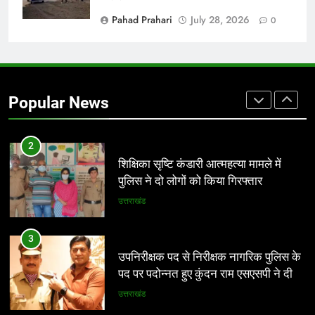
विकास से जुड़े सुझाव*
उत्तराखंड
Pahad Prahari
July 28, 2026
0
1
*आंगनबाड़ी कार्यकर्ती पुरस्कार के लिए 35
कार्यकर्तियां भी सम्मानित होंगी* *8 अगस्त को
Popular News
देहरादून में होगा राज्य स्तरीय सम्मान समारोह*
उत्तराखंड
2
शिक्षिका सृष्टि कंडारी आत्महत्या मामले में
पुलिस ने दो लोगों को किया गिरफ्तार
उत्तराखंड
3
उपनिरीक्षक पद से निरीक्षक नागरिक पुलिस के
पद पर पदोन्नत हुए कुंदन राम एसएसपी ने दी
शुभकामनाएं
उत्तराखंड