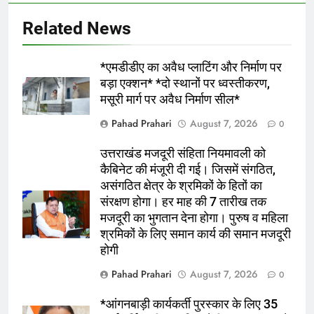
Related News
*एमडीडीए का अवैध प्लाटिंग और निर्माण पर
बड़ा एक्शन* *दो स्थानों पर ध्वस्तीकरण,
5
मसूरी मार्ग पर अवैध निर्माण सील*
उपनिरीक्षक पद से निरीक्षक नागरिक पुलिस के
Pahad Prahari
August 7, 2026
0
पद पर पदोन्नत हुए कुंदन राम एसएसपी ने दी
शुभकामनाएं
उत्तराखंड
उत्तराखंड मजदूरी संहिता नियमावली को
कैबिनेट की मंजूरी दी गई। जिसमें संगठित,
असंगठित क्षेत्र के श्रमिकों के हितों का
6
संरक्षण होगा। हर माह की 7 तारीख तक
*नंदा की चौकी में 12 घंटे में लौटी रफ्तार, तेज
मजदूरी का भुगतान देना होगा। पुरुष व महिला
फैसलों और जवाबदेह शासन ने जीता लोगों का
श्रमिकों के लिए समान कार्य की समान मजदूरी
भरोसा*
उत्तराखंड
होगी
Pahad Prahari
August 7, 2026
0
7
भारी बारिश की चेतावनी , स्कूलों में अवकाश ,
*आंगनबाड़ी कार्यकर्ती पुरस्कार के लिए 35
अलर्ट रहे कर्मचारी