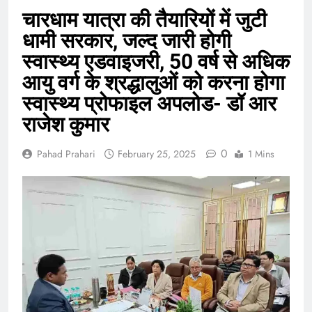
देना
देना
चारधाम यात्रा की तैयारियों में जुटी
होगा।
होगा।
पुरुष
पुरुष
धामी सरकार, जल्द जारी होगी
व
व
महिला
महिला
स्वास्थ्य एडवाइजरी, 50 वर्ष से अधिक
श्रमिकों
श्रमिकों
के
के
आयु वर्ग के श्रद्धालुओं को करना होगा
लिए
लिए
स्वास्थ्य प्रोफाइल अपलोड- डॉ आर
समान
समान
कार्य
कार्य
राजेश कुमार
की
की
समान
समान
मजदूरी
मजदूरी
0
Pahad Prahari
February 25, 2025
1 Mins
होगी
होगी