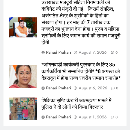
उत्तराखंड
उत्तराखंड मजदूरी संहिता नियमावली को
कैबिनेट की मंजूरी दी गई। जिसमें संगठित,
असंगठित क्षेत्र के श्रमिकों के हितों का
6
संरक्षण होगा। हर माह की 7 तारीख तक
*नंदा की चौकी में 12 घंटे में लौटी रफ्तार, तेज
मजदूरी का भुगतान देना होगा। पुरुष व महिला
फैसलों और जवाबदेह शासन ने जीता लोगों का
श्रमिकों के लिए समान कार्य की समान मजदूरी
भरोसा*
उत्तराखंड
होगी
Pahad Prahari
August 7, 2026
0
7
भारी बारिश की चेतावनी , स्कूलों में अवकाश ,
*आंगनबाड़ी कार्यकर्ती पुरस्कार के लिए 35
अलर्ट रहे कर्मचारी
कार्यकर्तियां भी सम्मानित होंगी* *8 अगस्त को
उत्तराखंड
देहरादून में होगा राज्य स्तरीय सम्मान समारोह*
Pahad Prahari
August 6, 2026
0
8
*राजपुर रोड क्षेत्र के नागरिकों, संस्थाओं और
शिक्षिका सृष्टि कंडारी आत्महत्या मामले में
भू-स्वामियों ने दर्ज कराईं आपत्तियां व सुझाव,
पुलिस ने दो लोगों को किया गिरफ्तार
एमडीडीए ने लोगों से बढ़-चढ़कर भागीदारी की
उत्तराखंड
Pahad Prahari
August 1, 2026
0
अपील की*