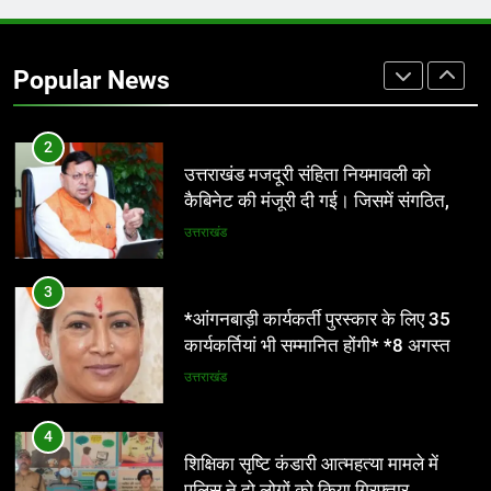
1
*एमडीडीए का अवैध प्लाटिंग और निर्माण पर
बड़ा एक्शन* *दो स्थानों पर ध्वस्तीकरण, मसूरी
Popular News
मार्ग पर अवैध निर्माण सील*
उत्तराखंड
2
उत्तराखंड मजदूरी संहिता नियमावली को
कैबिनेट की मंजूरी दी गई। जिसमें संगठित,
असंगठित क्षेत्र के श्रमिकों के हितों का संरक्षण
उत्तराखंड
होगा। हर माह की 7 तारीख तक मजदूरी का
भुगतान देना होगा। पुरुष व महिला श्रमिकों के
3
लिए समान कार्य की समान मजदूरी होगी
*आंगनबाड़ी कार्यकर्ती पुरस्कार के लिए 35
कार्यकर्तियां भी सम्मानित होंगी* *8 अगस्त को
देहरादून में होगा राज्य स्तरीय सम्मान समारोह*
उत्तराखंड
4
शिक्षिका सृष्टि कंडारी आत्महत्या मामले में
पुलिस ने दो लोगों को किया गिरफ्तार