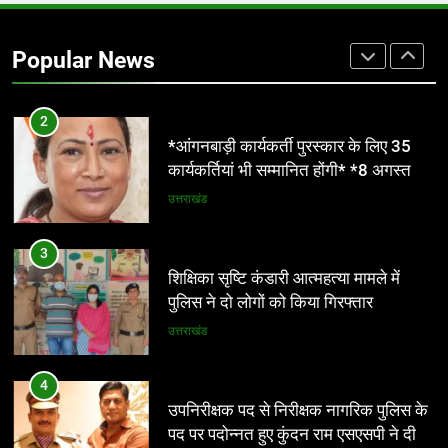
कैबिनेट की मंजूरी दी गई। जिसमें संगठित,
असंगठित क्षेत्र के श्रमिकों के हितों का संरक्षण
उत्तराखंड
Popular News
होगा। हर माह की 7 तारीख तक मजदूरी का
भुगतान देना होगा। पुरुष व महिला श्रमिकों के
2
लिए समान कार्य की समान मजदूरी होगी
*आंगनबाड़ी कार्यकर्ती पुरस्कार के लिए 35
कार्यकर्तियां भी सम्मानित होंगी* *8 अगस्त को
देहरादून में होगा राज्य स्तरीय सम्मान समारोह*
उत्तराखंड
3
शिक्षिका सृष्टि कंडारी आत्महत्या मामले में
पुलिस ने दो लोगों को किया गिरफ्तार
उत्तराखंड
4
उपनिरीक्षक पद से निरीक्षक नागरिक पुलिस के
पद पर पदोन्नत हुए कुंदन राम एसएसपी ने दी
शुभकामनाएं
उत्तराखंड