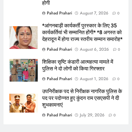
होगी
6
भारी बारिश की चेतावनी , स्कूलों में अवकाश ,
Pahad Prahari
August 7, 2026
0
अलर्ट रहे कर्मचारी
*आंगनबाड़ी कार्यकर्ती पुरस्कार के लिए 35
उत्तराखंड
कार्यकर्तियां भी सम्मानित होंगी* *8 अगस्त को
देहरादून में होगा राज्य स्तरीय सम्मान समारोह*
7
Pahad Prahari
August 6, 2026
0
*राजपुर रोड क्षेत्र के नागरिकों, संस्थाओं और
भू-स्वामियों ने दर्ज कराईं आपत्तियां व सुझाव,
शिक्षिका सृष्टि कंडारी आत्महत्या मामले में
एमडीडीए ने लोगों से बढ़-चढ़कर भागीदारी की
उत्तराखंड
पुलिस ने दो लोगों को किया गिरफ्तार
अपील की*
Pahad Prahari
August 1, 2026
0
8
*राशन डीलरों का लाभांश बढ़ा, अब प्रति
उपनिरीक्षक पद से निरीक्षक नागरिक पुलिस के
कुंतल मिलेंगे 195 रुपये
पद पर पदोन्नत हुए कुंदन राम एसएसपी ने दी
उत्तराखंड
शुभकामनाएं
Pahad Prahari
July 29, 2026
0
1
उत्तराखंड मजदूरी संहिता नियमावली को