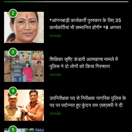
होगा। हर माह की 7 तारीख तक मजदूरी का
उत्तराखंड
भुगतान देना होगा। पुरुष व महिला श्रमिकों के
2
लिए समान कार्य की समान मजदूरी होगी
4
*आंगनबाड़ी कार्यकर्ती पुरस्कार के लिए 35
उपनिरीक्षक पद से निरीक्षक नागरिक पुलिस के
कार्यकर्तियां भी सम्मानित होंगी* *8 अगस्त को
पद पर पदोन्नत हुए कुंदन राम एसएसपी ने दी
देहरादून में होगा राज्य स्तरीय सम्मान समारोह*
उत्तराखंड
शुभकामनाएं
उत्तराखंड
3
5
शिक्षिका सृष्टि कंडारी आत्महत्या मामले में
*नंदा की चौकी में 12 घंटे में लौटी रफ्तार, तेज
पुलिस ने दो लोगों को किया गिरफ्तार
फैसलों और जवाबदेह शासन ने जीता लोगों का
उत्तराखंड
भरोसा*
उत्तराखंड
4
6
उपनिरीक्षक पद से निरीक्षक नागरिक पुलिस के
भारी बारिश की चेतावनी , स्कूलों में अवकाश ,
पद पर पदोन्नत हुए कुंदन राम एसएसपी ने दी
अलर्ट रहे कर्मचारी
शुभकामनाएं
उत्तराखंड
उत्तराखंड
5