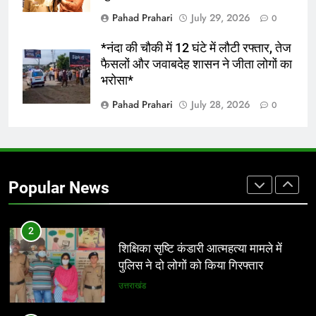
उत्तराखंड
Pahad Prahari
July 29, 2026
0
8
*नंदा की चौकी में 12 घंटे में लौटी रफ्तार, तेज
*चौथे दिन नगर निगम में उमड़ी सहभागिता,
फैसलों और जवाबदेह शासन ने जीता लोगों का
सेक्टर-04 के नागरिकों और संगठनों ने रखे
भरोसा*
विकास से जुड़े सुझाव*
उत्तराखंड
Pahad Prahari
July 28, 2026
0
1
*आंगनबाड़ी कार्यकर्ती पुरस्कार के लिए 35
कार्यकर्तियां भी सम्मानित होंगी* *8 अगस्त को
Popular News
देहरादून में होगा राज्य स्तरीय सम्मान समारोह*
उत्तराखंड
2
शिक्षिका सृष्टि कंडारी आत्महत्या मामले में
पुलिस ने दो लोगों को किया गिरफ्तार
उत्तराखंड