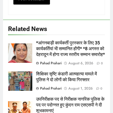
Related News
5
भारी बारिश की चेतावनी , स्कूलों में अवकाश ,
अलर्ट रहे कर्मचारी
*आंगनबाड़ी कार्यकर्ती पुरस्कार के लिए 35
कार्यकर्तियां भी सम्मानित होंगी* *8 अगस्त को
उत्तराखंड
देहरादून में होगा राज्य स्तरीय सम्मान समारोह*
6
Pahad Prahari
August 6, 2026
0
*राजपुर रोड क्षेत्र के नागरिकों, संस्थाओं और
शिक्षिका सृष्टि कंडारी आत्महत्या मामले में
भू-स्वामियों ने दर्ज कराईं आपत्तियां व सुझाव,
पुलिस ने दो लोगों को किया गिरफ्तार
एमडीडीए ने लोगों से बढ़-चढ़कर भागीदारी की
उत्तराखंड
अपील की*
Pahad Prahari
August 1, 2026
0
7
उपनिरीक्षक पद से निरीक्षक नागरिक पुलिस के
*राशन डीलरों का लाभांश बढ़ा, अब प्रति
पद पर पदोन्नत हुए कुंदन राम एसएसपी ने दी
कुंतल मिलेंगे 195 रुपये
शुभकामनाएं