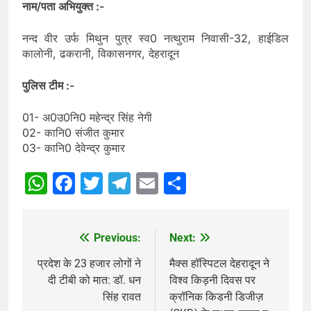
नाम/पता अभियुक्त :-
नन्द वीर उर्फ मिथुन पुत्र स्व0 नत्थुराम निवासी-32, हाईडिल
कालोनी, ढकरानी, विकासनगर, देहरादून
पुलिस टीम :-
01- अ0उ0नि0 महेन्द्र सिंह नेगी
02- कानि0 संजीत कुमार
03- कानि0 देवेन्द्र कुमार
WhatsApp
Facebook
Twitter
Telegram
Email
Share
Previous:
Next:
Post
navigation
प्रदेश के 23 हजार लोगों ने
मैक्स हॉस्पिटल देहरादून ने
दी टीबी को मात: डॉ. धन
विश्व किड़नी दिवस पर
सिंह रावत
क्रॉनिक किडनी डिजीज़